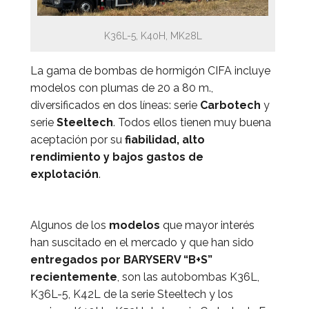
K36L-5, K40H, MK28L
La gama de bombas de hormigón CIFA incluye
modelos con plumas de 20 a 80 m.,
diversificados en dos líneas: serie
Carbotech
y
serie
Steeltech
. Todos ellos tienen muy buena
aceptación por su
fiabilidad, alto
rendimiento y bajos gastos de
explotación
.
Algunos de los
modelos
que mayor interés
han suscitado en el mercado y que han sido
entregados por BARYSERV “B+S”
recientemente
, son las autobombas K36L,
K36L-5, K42L de la serie Steeltech y los