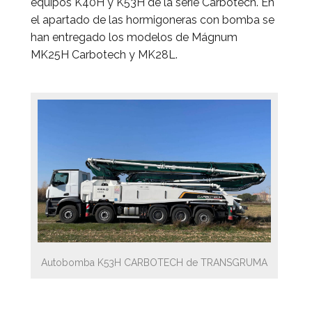
equipos K40H y K53H de la serie Carbotech. En
el apartado de las hormigoneras con bomba se
han entregado los modelos de Mágnum
MK25H Carbotech y MK28L.
Autobomba K53H CARBOTECH de TRANSGRUMA