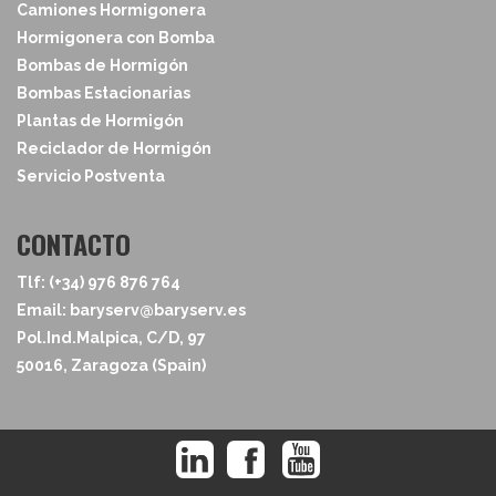
Camiones Hormigonera
Hormigonera con Bomba
Bombas de Hormigón
Bombas Estacionarias
Plantas de Hormigón
Reciclador de Hormigón
Servicio Postventa
CONTACTO
Tlf: (+34) 976 876 764
Email: baryserv@baryserv.es
Pol.Ind.Malpica, C/D, 97
50016, Zaragoza (Spain)