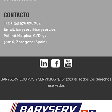
CONTACTO
Tlf: (+34) 976 876 764
Email: baryserv@baryserv.es
Pol.Ind.Malpica, C/D, 97
50016, Zaragoza (Spain)
BARYSERV EQUIPOS Y SERVICIOS “B+S” 2017 © Todos los derechos
reservados.